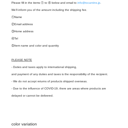
Please fill in the items ① to ④ below and email to
info@tocantins.jp
.
We’ll inform you of the amount including the shipping fee.
①Name
②Email address
③Home address
④Tel
⑤Item name and color and quantity
PLEASE NOTE
- Duties and taxes apply to international shipping,
and payment of any duties and taxes is the responsibility of the recipient.
- We do not accept returns of products shipped overseas.
- Due to the influence of COVID-19, there are areas where products are
delayed or cannot be delivered.
color variation