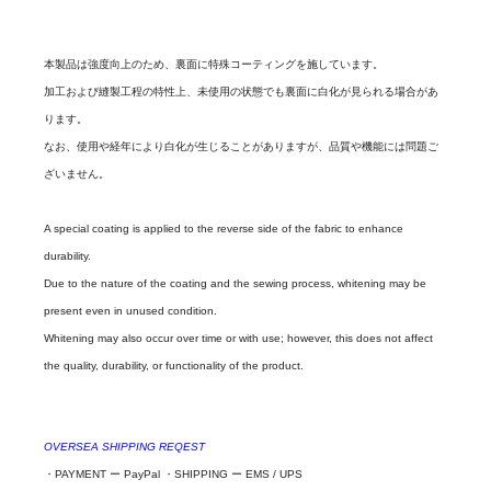
本製品は強度向上のため、裏面に特殊コーティングを施しています。
加工および縫製工程の特性上、未使用の状態でも裏面に白化が見られる場合があ
ります。
なお、使用や経年により白化が生じることがありますが、品質や機能には問題ご
ざいません。
A special coating is applied to the reverse side of the fabric to enhance
durability.
Due to the nature of the coating and the sewing process, whitening may be
present even in unused condition.
Whitening may also occur over time or with use; however, this does not affect
the quality, durability, or functionality of the product.
OVERSEA SHIPPING REQEST
・PAYMENT ー PayPal ・SHIPPING ー EMS / UPS