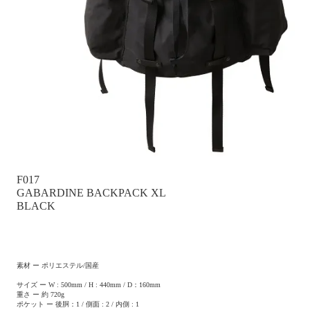
F017
GABARDINE BACKPACK XL
BLACK
素材 ー ポリエステル/国産
サイズ ー W : 500mm / H : 440mm / D：160mm
重さ ー 約 720g
ポケット ー 後胴：1 / 側面 : 2 / 内側 : 1