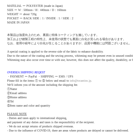
MATELIAL ー POLYESTER (made in Japan)
SIZE ー W : 500mm / H : 440mm / D：160mm
WEIGHT ー about 720g
POCKET ー BACK SIDE：1 / INSIDE : 1 / SIDE : 2
MADE IN JAPAN
本製品は強度向上のため、裏面に特殊コーティングを施しています。
加工および縫製工程の特性上、未使用の状態でも裏面に白化が見られる場合があります。
なお、使用や経年により白化が生じることがありますが、品質や機能には問題ございません。
A special coating is applied to the reverse side of the fabric to enhance durability.
Due to the nature of the coating and the sewing process, whitening may be present even in unused condit
Whitening may also occur over time or with use; however, this does not affect the quality, durability, or f
OVERSEA SHIPPING REQEST
・PAYMENT ー PayPal ・SHIPPING ー EMS / UPS
Please fill in the items ① to ⑤ below and email to
info@tocantins.jp
.
We’ll inform you of the amount including the shipping fee.
①Name
②Email address
③Home address
④Tel
⑤Item name and color and quantity
PLEASE NOTE
- Duties and taxes apply to international shipping,
and payment of any duties and taxes is the responsibility of the recipient.
- We do not accept returns of products shipped overseas.
- Due to the influence of COVID-19, there are areas where products are delayed or cannot be delivered.