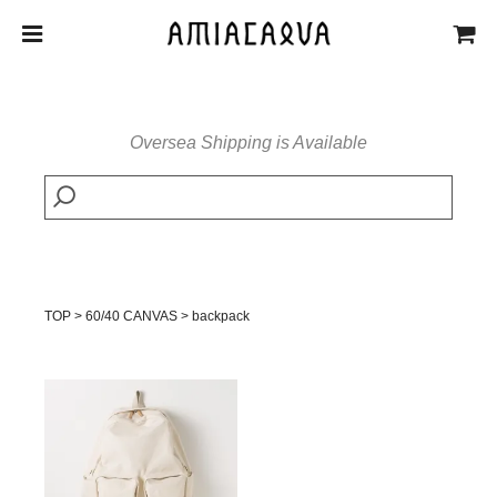
Oversea Shipping is Available
TOP
>
60/40 CANVAS
>
backpack