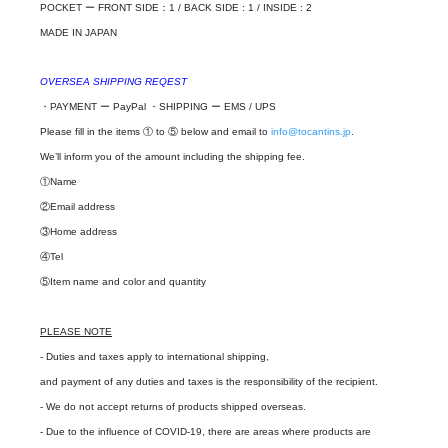
POCKET ー FRONT SIDE：1 / BACK SIDE : 1 / INSIDE : 2
MADE IN JAPAN
OVERSEA SHIPPING REQEST
・PAYMENT ー PayPal ・SHIPPING ー EMS / UPS
Please fill in the items ① to ⑤ below and email to
info@tocantins.jp
.
We’ll inform you of the amount including the shipping fee.
①Name
②Email address
③Home address
④Tel
⑤Item name and color and quantity
PLEASE NOTE
- Duties and taxes apply to international shipping,
and payment of any duties and taxes is the responsibility of the recipient.
- We do not accept returns of products shipped overseas.
- Due to the influence of COVID-19, there are areas where products are