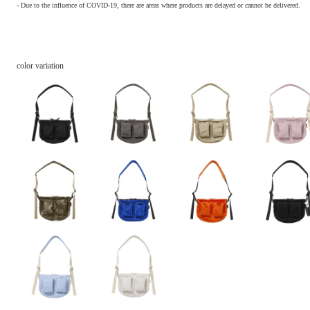
- Due to the influence of COVID-19, there are areas where products are delayed or cannot be delivered.
color variation