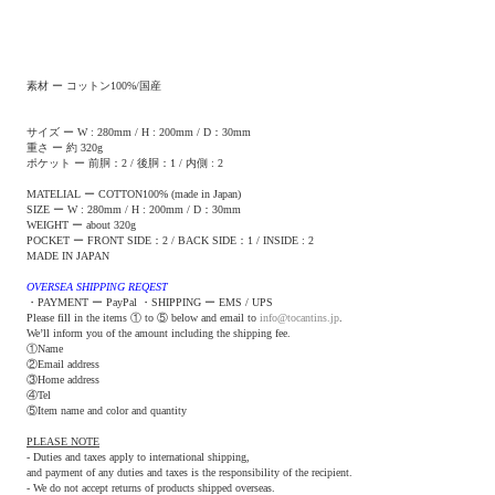
素材 ー コットン100%/国産
サイズ ー W : 280mm / H : 200mm / D：30mm
重さ ー 約 320g
ポケット ー 前胴：2 / 後胴：1 / 内側 : 2
MATELIAL ー COTTON100% (made in Japan)
SIZE ー W : 280mm / H : 200mm / D：30mm
WEIGHT ー about 320g
POCKET ー FRONT SIDE：2 / BACK SIDE：1 / INSIDE : 2
MADE IN JAPAN
OVERSEA SHIPPING REQEST
・PAYMENT ー PayPal ・SHIPPING ー EMS / UPS
Please fill in the items ① to ⑤ below and email to
info@tocantins.jp
.
We’ll inform you of the amount including the shipping fee.
①Name
②Email address
③Home address
④Tel
⑤Item name and color and quantity
PLEASE NOTE
- Duties and taxes apply to international shipping,
and payment of any duties and taxes is the responsibility of the recipient.
- We do not accept returns of products shipped overseas.