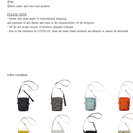
④Tel
⑤Item name and color and quantity
PLEASE NOTE
- Duties and taxes apply to international shipping,
and payment of any duties and taxes is the responsibility of the recipient.
- We do not accept returns of products shipped overseas.
- Due to the influence of COVID-19, there are areas where products are delayed or cannot be delivered.
color variation