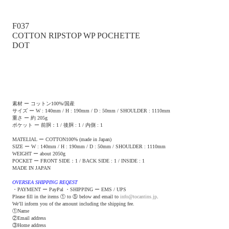
F037
COTTON RIPSTOP WP POCHETTE
DOT
素材 ー コットン100%/国産
サイズ ー W : 140mm / H : 190mm / D : 50mm / SHOULDER : 1110mm
重さ ー 約 205g
ポケット ー 前胴：1 / 後胴 : 1 / 内側 : 1
MATELIAL ー COTTON100% (made in Japan)
SIZE ー W : 140mm / H : 190mm / D : 50mm / SHOULDER : 1110mm
WEIGHT ー about 2050g
POCKET ー FRONT SIDE：1 / BACK SIDE : 1 / INSIDE : 1
MADE IN JAPAN
OVERSEA SHIPPING REQEST
・PAYMENT ー PayPal ・SHIPPING ー EMS / UPS
Please fill in the items ① to ⑤ below and email to
info@tocantins.jp
.
We’ll inform you of the amount including the shipping fee.
①Name
②Email address
③Home address