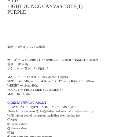
A153
LIGHT OUNCE CANVAS TOTE(T)
PURPLE
素材 ー 8号キャンバス/国産
サイズ ー W : 510mm / H : 430mm / D：170mm / HANDLE : 280mm
重さ ー 約 690g
ポケット ー 前胴：3 / 内側 : 3
MATELIAL ー COTTON 100% (made in Japan)
SIZE ー W : 510mm / H : 430mm / D：170mm / HANDLE : 280mm
WEIGHT ー about 690g
POCKET ー FRONT SIDE：3 / INSIDE : 3
MADE IN JAPAN
OVERSEA SHIPPING REQEST
・PAYMENT ー PayPal ・SHIPPING ー EMS / UPS
Please fill in the items ① to ⑤ below and email to
info@tocantins.jp
.
We’ll inform you of the amount including the shipping fee.
①Name
②Email address
③Home address
④Tel
⑤Item name and color and quantity