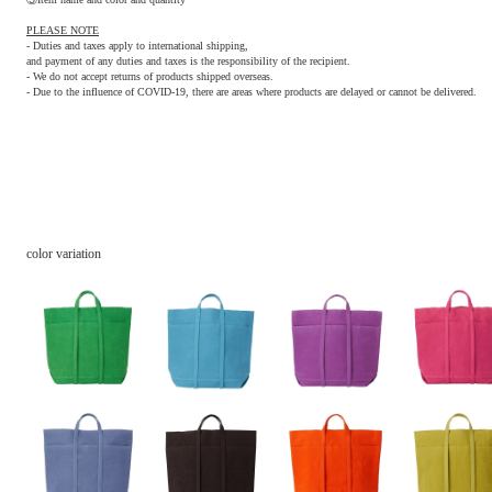
PLEASE NOTE
- Duties and taxes apply to international shipping,
and payment of any duties and taxes is the responsibility of the recipient.
- We do not accept returns of products shipped overseas.
- Due to the influence of COVID-19, there are areas where products are delayed or cannot be delivered.
color variation