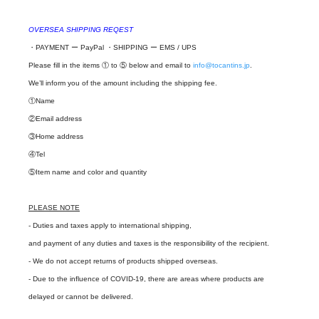
OVERSEA SHIPPING REQEST
・PAYMENT ー PayPal ・SHIPPING ー EMS / UPS
Please fill in the items ① to ⑤ below and email to
info@tocantins.jp
.
We’ll inform you of the amount including the shipping fee.
①Name
②Email address
③Home address
④Tel
⑤Item name and color and quantity
PLEASE NOTE
- Duties and taxes apply to international shipping,
and payment of any duties and taxes is the responsibility of the recipient.
- We do not accept returns of products shipped overseas.
- Due to the influence of COVID-19, there are areas where products are
delayed or cannot be delivered.