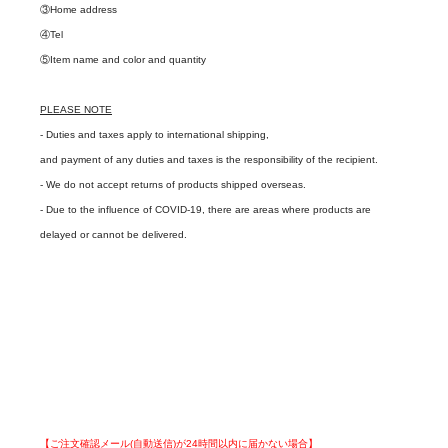
③Home address
④Tel
⑤Item name and color and quantity
PLEASE NOTE
- Duties and taxes apply to international shipping,
and payment of any duties and taxes is the responsibility of the recipient.
- We do not accept returns of products shipped overseas.
- Due to the influence of COVID-19, there are areas where products are
delayed or cannot be delivered.
【ご注文確認メール(自動送信)が24時間以内に届かない場合】