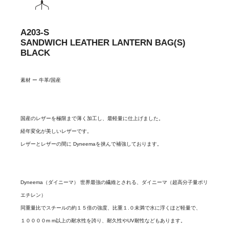
A203-S
SANDWICH LEATHER LANTERN BAG(S)
BLACK
素材 ー 牛革/国産
国産のレザーを極限まで薄く加工し、最軽量に仕上げました。
経年変化が美しいレザーです。
レザーとレザーの間に Dyneemaを挟んで補強しております。
Dyneema（ダイニーマ） 世界最強の繊維とされる、ダイニーマ（超高分子量ポリ
エチレン）
同重量比でスチールの約１５倍の強度、比重１.０未満で水に浮くほど軽量で、
１００００m m以上の耐水性を誇り、耐久性やUV耐性などもあります。