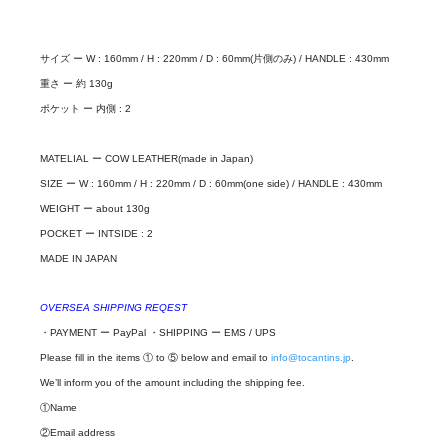
サイズ ー W : 160mm / H : 220mm / D : 60mm(片側のみ) / HANDLE : 430mm
重さ ー 約 130g
ポケット ー 内側 : 2
MATELIAL ー COW LEATHER(made in Japan)
SIZE ー W : 160mm / H : 220mm / D : 60mm(one side) / HANDLE : 430mm
WEIGHT ー about 130g
POCKET ー INTSIDE : 2
MADE IN JAPAN
OVERSEA SHIPPING REQEST
・PAYMENT ー PayPal ・SHIPPING ー EMS / UPS
Please fill in the items ① to ⑤ below and email to
info@tocantins.jp
.
We’ll inform you of the amount including the shipping fee.
①Name
②Email address